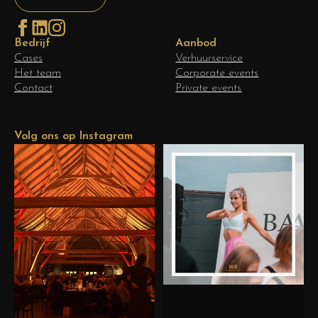
Bedrijf
Aanbod
Cases
Verhuurservice
Het team
Corporate events
Contact
Private events
Volg ons op Instagram