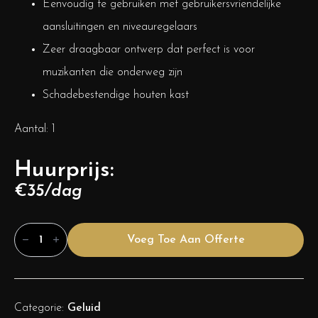
Eenvoudig te gebruiken met gebruikersvriendelijke
aansluitingen en niveauregelaars
Zeer draagbaar ontwerp dat perfect is voor
muzikanten die onderweg zijn
Schadebestendige houten kast
Aantal: 1
Huurprijs:
€35/dag
NATIVE
GREENHEAD
Voeg Toe Aan Offerte
SUB
18"
aantal
Categorie:
Geluid