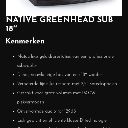
NATIVE GREENHEAD SUB
18″
Kenmerken
Natuurlijke geluidsprestaties van een professionele
subwoofer
Diepe, nauwkeurige bas van een 18″ woofer
Verbeterde tijdelijke respons met 2,5″ spreekspoelen.
Geschikt voor grote volumes met 1600W
piekvermogen
Onvervormde audio tot 129dB
Lichtgewicht en efficiënte klasse-D technologie