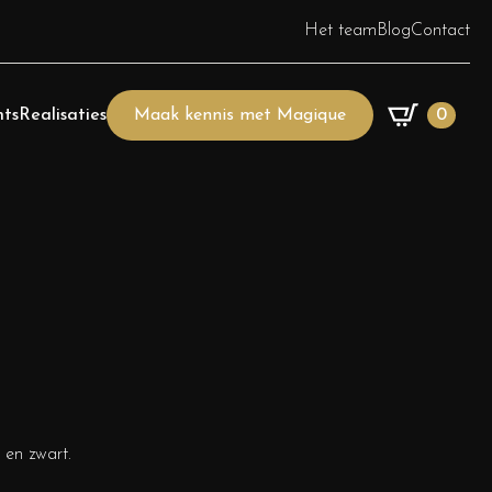
Het team
Blog
Contact
ts
Realisaties
Maak kennis met Magique
0
s en zwart.