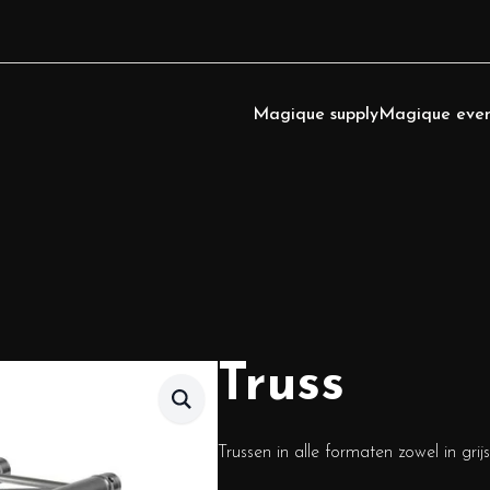
Magique supply
Magique even
Truss
Trussen in alle formaten zowel in grij