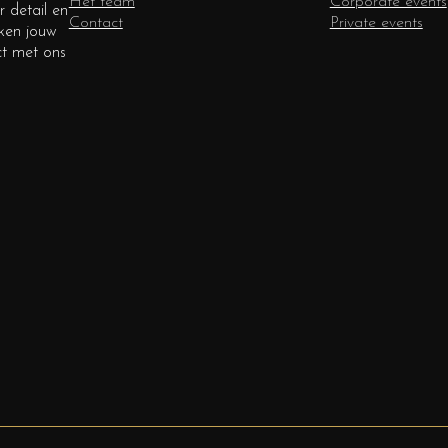
Het team
Corporate events
 detail en
Contact
Private events
aken jouw
ct met ons