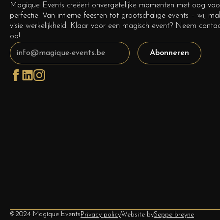
Magique Events creëert onvergetelijke momenten met oog voor
perfectie. Van intieme feesten tot grootschalige events – wij m
visie werkelijkheid. Klaar voor een magisch event? Neem conta
op!
Abonneren
©2024 Magique Events
Privacy policy
Website by
Seppe breyne