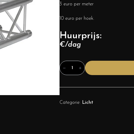
3 euro per meter
10 euro per hoek.
Huurprijs:
€/dag
Truss
aantal
Categorie:
Licht