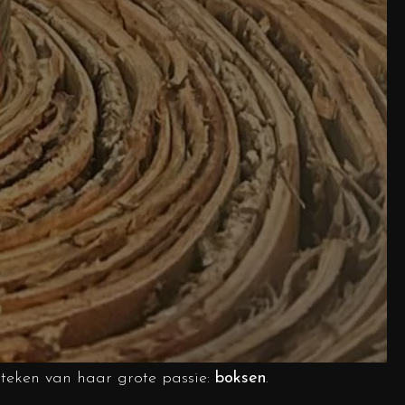
 teken van haar grote passie:
boksen
.