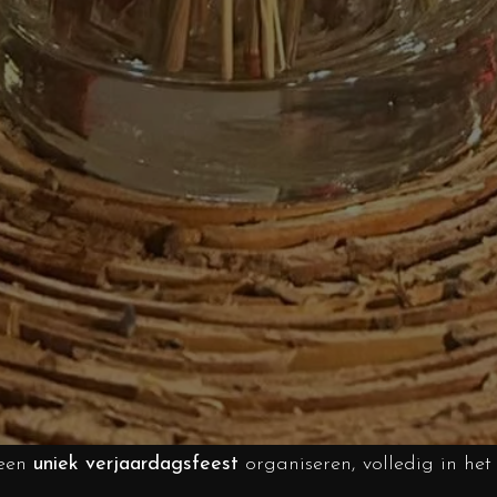
 een
uniek verjaardagsfeest
organiseren, volledig in het