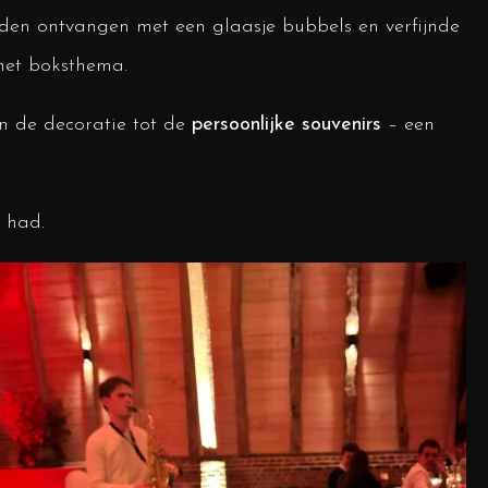
den ontvangen met een glaasje bubbels en verfijnde
n het boksthema.
an de decoratie tot de
persoonlijke souvenirs
– een
n had.