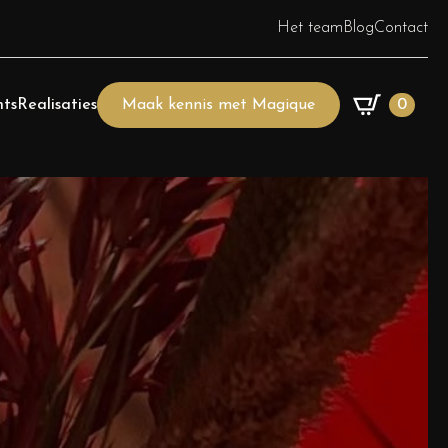
Het team
Blog
Contact
ts
Realisaties
Maak kennis met Magique
0